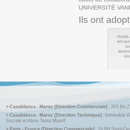
UNIVERSITÉ VAN
Ils ont adop
Google A
tels qu
pui
davanta
étu
> Casablanca - Maroc [Direction Commerciale]
: 203 Bd Z
> Casablanca - Maroc [Direction Technique]
: Immeuble W
Socrate et Abou Taour Maarif
> Paris - France [Direction Commerciale]
: 16 Bd Saint-G